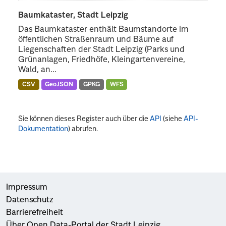
Baumkataster, Stadt Leipzig
Das Baumkataster enthält Baumstandorte im
öffentlichen Straßenraum und Bäume auf
Liegenschaften der Stadt Leipzig (Parks und
Grünanlagen, Friedhöfe, Kleingartenvereine,
Wald, an...
CSV
GeoJSON
GPKG
WFS
Sie können dieses Register auch über die
API
(siehe
API-
Dokumentation
) abrufen.
Impressum
Datenschutz
Barrierefreiheit
Über Open Data-Portal der Stadt Leipzig