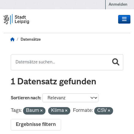
Zum Hauptinhalt wechseln
Anmelden
Datensätze
1 Datensatz gefunden
Sortieren nach
Tags:
Baum
Klima
Formate:
CSV
Ergebnisse filtern