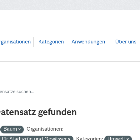
rganisationen
Kategorien
Anwendungen
Über uns
Datensatz gefunden
Baum
Organisationen:
 für Stadtgrün und Gewässer
Kategorien:
Umwelt