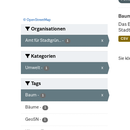
Baum
© OpenStreetMap
Das 
Organisationen
Stadt
CSV
Amt für Stadtgrün...
-
x
1
Kategorien
Sie kö
Umwelt
-
x
1
Tags
Baum
-
x
1
Bäume
-
1
GeoSN
-
1