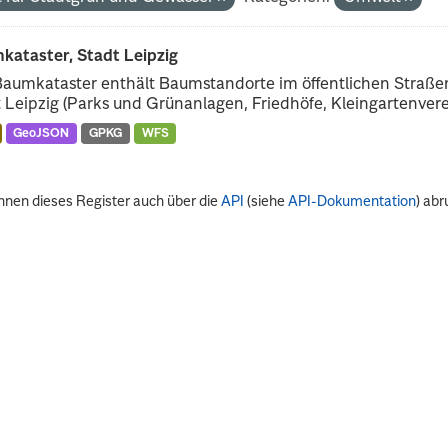
kataster, Stadt Leipzig
Baumkataster enthält Baumstandorte im öffentlichen Straß
 Leipzig (Parks und Grünanlagen, Friedhöfe, Kleingartenverei
GeoJSON
GPKG
WFS
nnen dieses Register auch über die
API
(siehe
API-Dokumentation
) abr