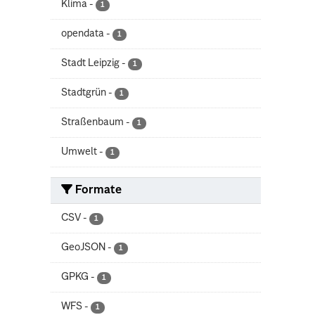
Klima
-
1
opendata
-
1
Stadt Leipzig
-
1
Stadtgrün
-
1
Straßenbaum
-
1
Umwelt
-
1
Formate
CSV
-
1
GeoJSON
-
1
GPKG
-
1
WFS
-
1