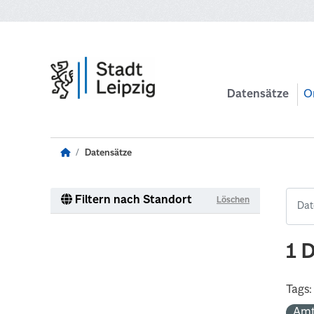
Zum Hauptinhalt wechseln
Datensätze
O
Datensätze
Filtern nach Standort
Löschen
1 
Tags:
Amt