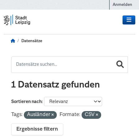
Zum Hauptinhalt wechseln
Anmelden
Datensätze
1 Datensatz gefunden
Sortieren nach
Tags:
Ausländer
Formate:
CSV
Ergebnisse filtern