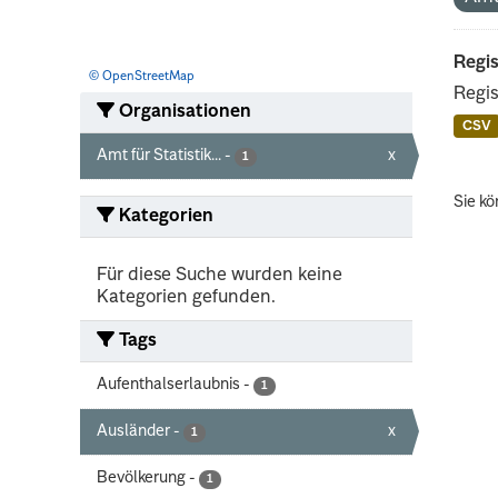
Regis
© OpenStreetMap
Regis
Organisationen
CSV
Amt für Statistik...
-
x
1
Sie kö
Kategorien
Für diese Suche wurden keine
Kategorien gefunden.
Tags
Aufenthalserlaubnis
-
1
Ausländer
-
x
1
Bevölkerung
-
1