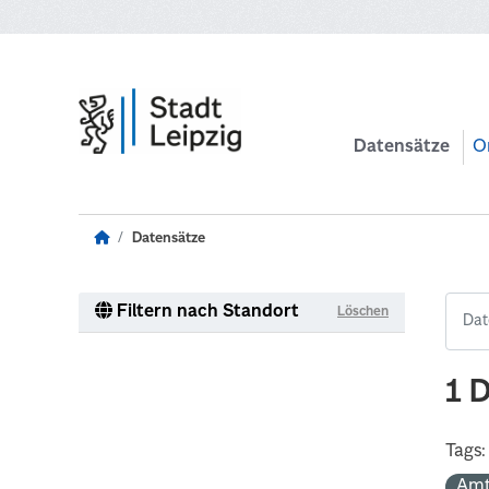
Zum Hauptinhalt wechseln
Datensätze
O
Datensätze
Filtern nach Standort
Löschen
1 
Tags:
Amt