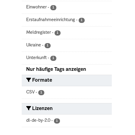
Einwohner
-
1
Erstaufnahmeeinrichtung
-
1
Meldregister
-
1
Ukraine
-
1
Unterkunft
-
1
Nur häufige Tags anzeigen
Formate
CSV
-
1
Lizenzen
dl-de-by-2.0
-
1