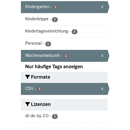
Kindergarten
-
x
1
Kinderkrippe
-
1
Kindertageseinrichtung
-
1
Personal
-
1
Wochenarbeitszeit
-
x
1
Nur häufige Tags anzeigen
Formate
CSV
-
x
1
Lizenzen
dl-de-by-2.0
-
1