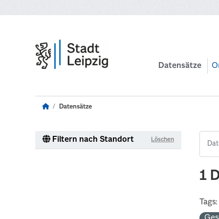
Zum Hauptinhalt wechseln
Datensätze
O
Datensätze
Filtern nach Standort
Löschen
1 
Tags:
Ges