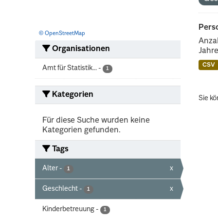
Perso
© OpenStreetMap
Anzah
Organisationen
Jahre
CSV
Amt für Statistik...
-
1
Kategorien
Sie kö
Für diese Suche wurden keine
Kategorien gefunden.
Tags
Alter
-
x
1
Geschlecht
-
x
1
Kinderbetreuung
-
1