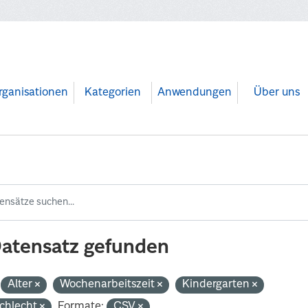
rganisationen
Kategorien
Anwendungen
Über uns
Datensatz gefunden
Alter
Wochenarbeitszeit
Kindergarten
chlecht
Formate:
CSV