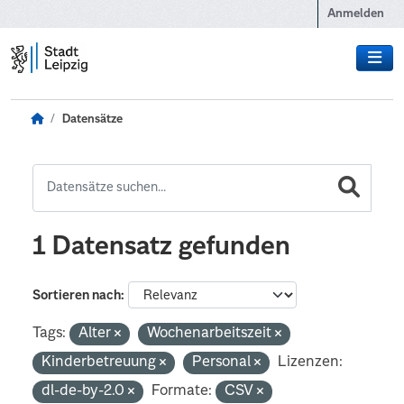
Zum Hauptinhalt wechseln
Anmelden
Datensätze
1 Datensatz gefunden
Sortieren nach
Tags:
Alter
Wochenarbeitszeit
Kinderbetreuung
Personal
Lizenzen:
dl-de-by-2.0
Formate:
CSV