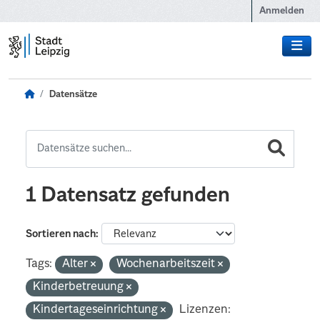
Zum Hauptinhalt wechseln
Anmelden
Datensätze
1 Datensatz gefunden
Sortieren nach
Tags:
Alter
Wochenarbeitszeit
Kinderbetreuung
Kindertageseinrichtung
Lizenzen: