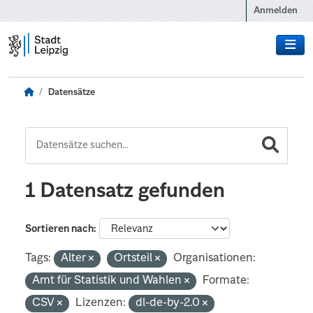
Zum Hauptinhalt wechseln
Anmelden
Datensätze
1 Datensatz gefunden
Sortieren nach
Tags:
Alter
Ortsteil
Organisationen:
Amt für Statistik und Wahlen
Formate:
CSV
Lizenzen:
dl-de-by-2.0