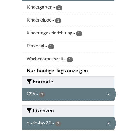
Kindergarten
-
1
Kinderkrippe
-
1
Kindertageseinrichtung
-
1
Personal
-
1
Wochenarbeitszeit
-
1
Nur häufige Tags anzeigen
Formate
CSV
-
x
1
Lizenzen
dl-de-by-2.0
-
x
1