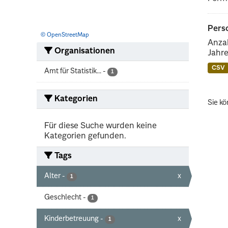
Perso
© OpenStreetMap
Anzah
Organisationen
Jahre
CSV
Amt für Statistik...
-
1
Kategorien
Sie kö
Für diese Suche wurden keine
Kategorien gefunden.
Tags
Alter
-
x
1
Geschlecht
-
1
Kinderbetreuung
-
x
1