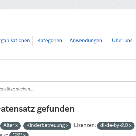
rganisationen
Kategorien
Anwendungen
Über uns
Datensatz gefunden
Alter
Kinderbetreuung
Lizenzen:
dl-de-by-2.0
ate:
CSV