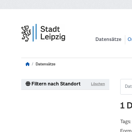
Zum Hauptinhalt wechseln
Datensätze
O
Datensätze
Filtern nach Standort
Löschen
1 
Tags:
Form