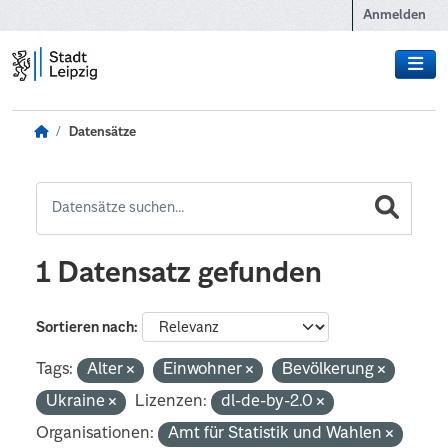
Zum Hauptinhalt wechseln
Anmelden
Datensätze
1 Datensatz gefunden
Sortieren nach
Tags:
Alter
Einwohner
Bevölkerung
Ukraine
Lizenzen:
dl-de-by-2.0
Organisationen:
Amt für Statistik und Wahlen