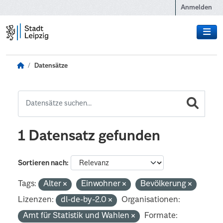
Zum Hauptinhalt wechseln
Anmelden
Datensätze
1 Datensatz gefunden
Sortieren nach
Tags:
Alter
Einwohner
Bevölkerung
Lizenzen:
dl-de-by-2.0
Organisationen:
Amt für Statistik und Wahlen
Formate: