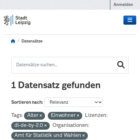
Zum Hauptinhalt wechseln
Anmelden
Datensätze
1 Datensatz gefunden
Sortieren nach
Tags:
Alter
Einwohner
Lizenzen:
dl-de-by-2.0
Organisationen:
Amt für Statistik und Wahlen