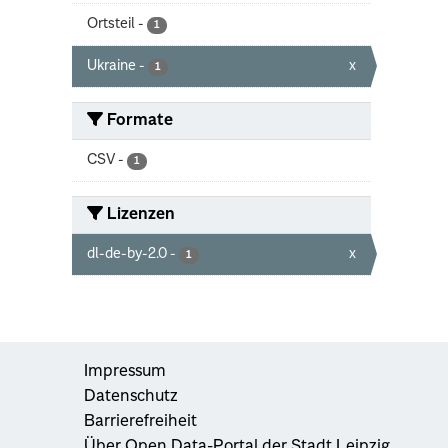
Ortsteil
-
1
Ukraine
-
x
1
Formate
CSV
-
1
Lizenzen
dl-de-by-2.0
-
x
1
Impressum
Datenschutz
Barrierefreiheit
Über Open Data-Portal der Stadt Leipzig