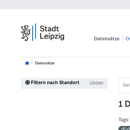
Zum Hauptinhalt wechseln
Datensätze
O
Datensätze
Filtern nach Standort
Löschen
1 
Tags:
dl-