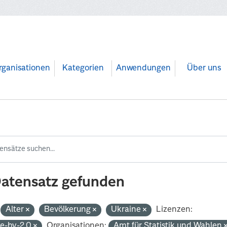
rganisationen
Kategorien
Anwendungen
Über uns
Datensatz gefunden
Alter
Bevölkerung
Ukraine
Lizenzen:
de-by-2.0
Organisationen:
Amt für Statistik und Wahlen