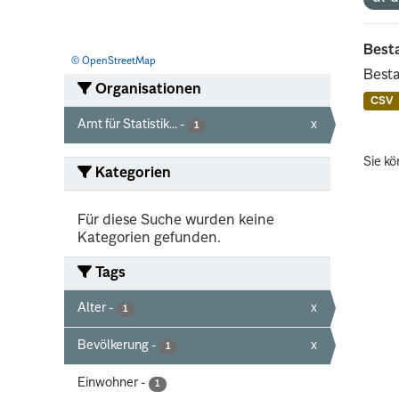
Best
© OpenStreetMap
Besta
Organisationen
CSV
Amt für Statistik...
-
x
1
Sie kö
Kategorien
Für diese Suche wurden keine
Kategorien gefunden.
Tags
Alter
-
x
1
Bevölkerung
-
x
1
Einwohner
-
1