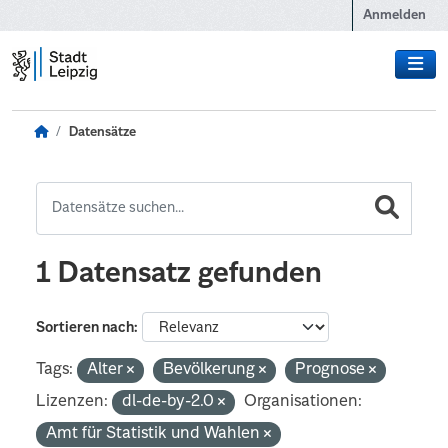
Zum Hauptinhalt wechseln
Anmelden
Datensätze
1 Datensatz gefunden
Sortieren nach
Tags:
Alter
Bevölkerung
Prognose
Lizenzen:
dl-de-by-2.0
Organisationen:
Amt für Statistik und Wahlen