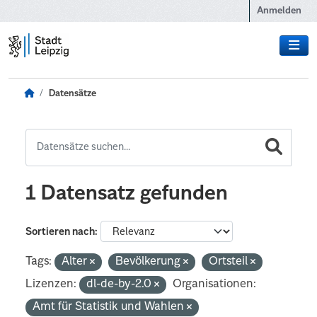
Zum Hauptinhalt wechseln
Anmelden
Datensätze
1 Datensatz gefunden
Sortieren nach
Tags:
Alter
Bevölkerung
Ortsteil
Lizenzen:
dl-de-by-2.0
Organisationen:
Amt für Statistik und Wahlen