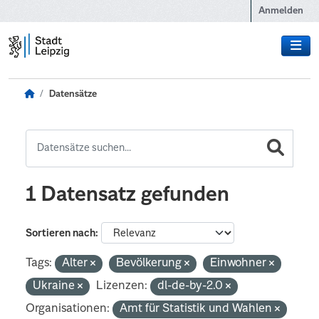
Zum Hauptinhalt wechseln
Anmelden
Datensätze
1 Datensatz gefunden
Sortieren nach
Tags:
Alter
Bevölkerung
Einwohner
Ukraine
Lizenzen:
dl-de-by-2.0
Organisationen:
Amt für Statistik und Wahlen