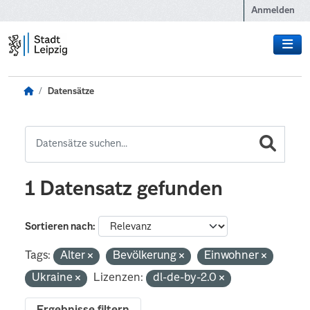
Zum Hauptinhalt wechseln
Anmelden
Datensätze
1 Datensatz gefunden
Sortieren nach
Tags:
Alter
Bevölkerung
Einwohner
Ukraine
Lizenzen:
dl-de-by-2.0