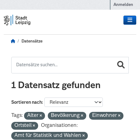
Zum Hauptinhalt wechseln
Anmelden
Datensätze
1 Datensatz gefunden
Sortieren nach
Tags:
Alter
Bevölkerung
Einwohner
Ortsteil
Organisationen:
Amt für Statistik und Wahlen