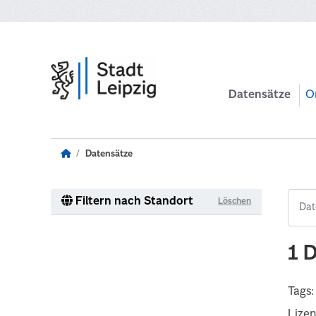
Zum Hauptinhalt wechseln
Datensätze
O
Datensätze
Filtern nach Standort
Löschen
1 
Tags:
Lize