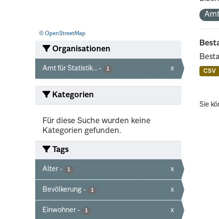
Amt
© OpenStreetMap
Best
Organisationen
Besta
Amt für Statistik...
-
x
1
CSV
Kategorien
Sie kö
Für diese Suche wurden keine
Kategorien gefunden.
Tags
Alter
-
x
1
Bevölkerung
-
x
1
Einwohner
-
x
1