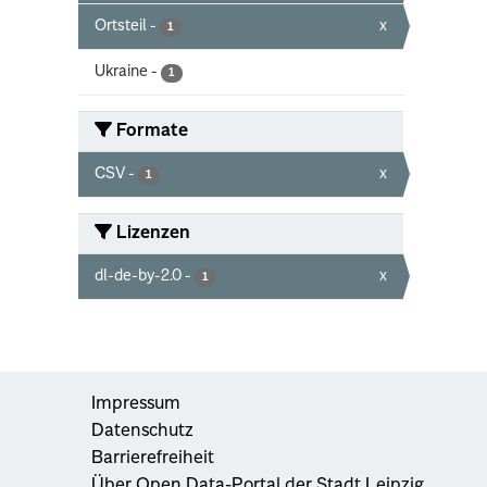
Ortsteil
-
x
1
Ukraine
-
1
Formate
CSV
-
x
1
Lizenzen
dl-de-by-2.0
-
x
1
Impressum
Datenschutz
Barrierefreiheit
Über Open Data-Portal der Stadt Leipzig