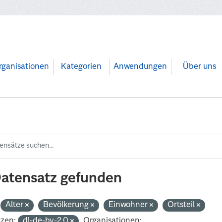
rganisationen
Kategorien
Anwendungen
Über uns
Datensatz gefunden
Alter
Bevölkerung
Einwohner
Ortsteil
nzen:
dl-de-by-2.0
Organisationen: