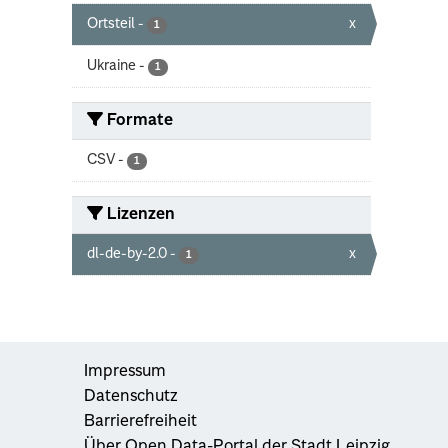
Ortsteil
-
x
1
Ukraine
-
1
Formate
CSV
-
1
Lizenzen
dl-de-by-2.0
-
x
1
Impressum
Datenschutz
Barrierefreiheit
Über Open Data-Portal der Stadt Leipzig