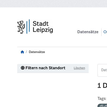
Zum Hauptinhalt wechseln
Datensätze
O
Datensätze
Filtern nach Standort
Löschen
1 
Tags:
dl-