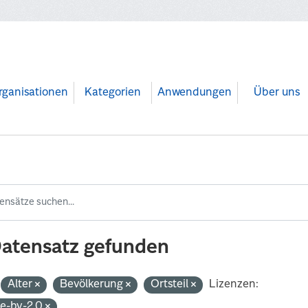
rganisationen
Kategorien
Anwendungen
Über uns
Datensatz gefunden
Alter
Bevölkerung
Ortsteil
Lizenzen:
de-by-2.0