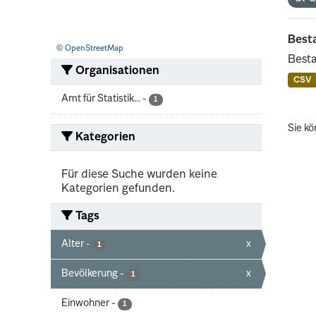
Best
© OpenStreetMap
Besta
Organisationen
CSV
Amt für Statistik...
-
1
Sie kö
Kategorien
Für diese Suche wurden keine
Kategorien gefunden.
Tags
Alter
-
x
1
Bevölkerung
-
x
1
Einwohner
-
1