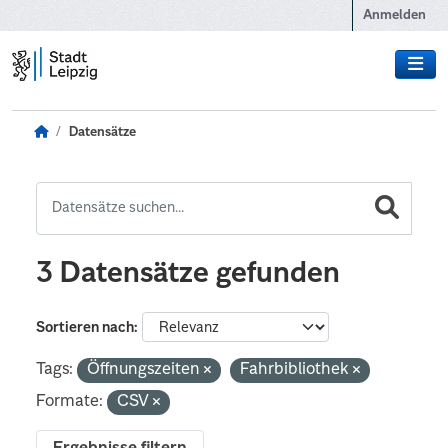
Zum Hauptinhalt wechseln
Anmelden
Datensätze
3 Datensätze gefunden
Sortieren nach
Tags:
Öffnungszeiten
Fahrbibliothek
Formate:
CSV