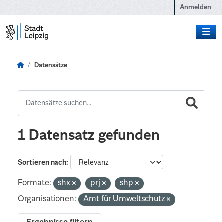
Zum Hauptinhalt wechseln
Anmelden
Datensätze
1 Datensatz gefunden
Sortieren nach
Formate:
shx
prj
shp
Organisationen:
Amt für Umweltschutz