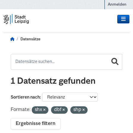
Zum Hauptinhalt wechseln
Anmelden
Datensätze
1 Datensatz gefunden
Sortieren nach
Formate:
shx
dbf
shp
Ergebnisse filtern