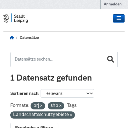
Zum Hauptinhalt wechseln
Anmelden
Datensätze
1 Datensatz gefunden
Sortieren nach
Formate:
prj
shp
Tags:
Landschaftsschutzgebiete