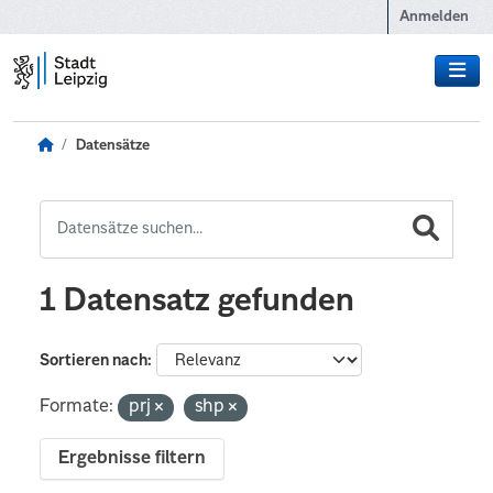
Zum Hauptinhalt wechseln
Anmelden
Datensätze
1 Datensatz gefunden
Sortieren nach
Formate:
prj
shp
Ergebnisse filtern