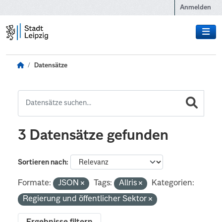
Zum Hauptinhalt wechseln
Anmelden
Datensätze
3 Datensätze gefunden
Sortieren nach
Formate:
JSON
Tags:
Allris
Kategorien:
Regierung und öffentlicher Sektor