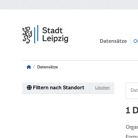
Zum Hauptinhalt wechseln
Datensätze
O
Datensätze
Filtern nach Standort
Löschen
1 
Organ
Form