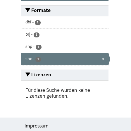
Formate
dbf
-
1
prj
-
1
shp
-
1
shx
-
x
1
Lizenzen
Für diese Suche wurden keine
Lizenzen gefunden.
Impressum