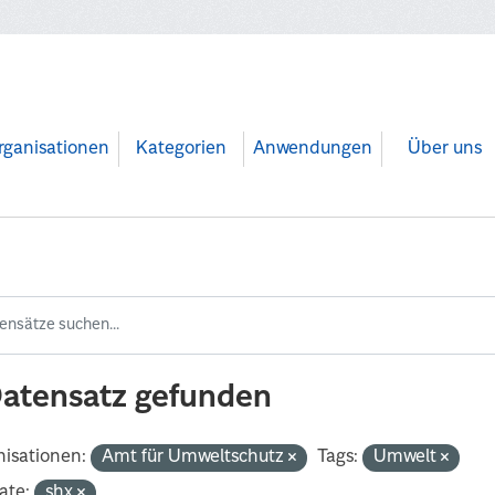
rganisationen
Kategorien
Anwendungen
Über uns
Datensatz gefunden
isationen:
Amt für Umweltschutz
Tags:
Umwelt
ate:
shx