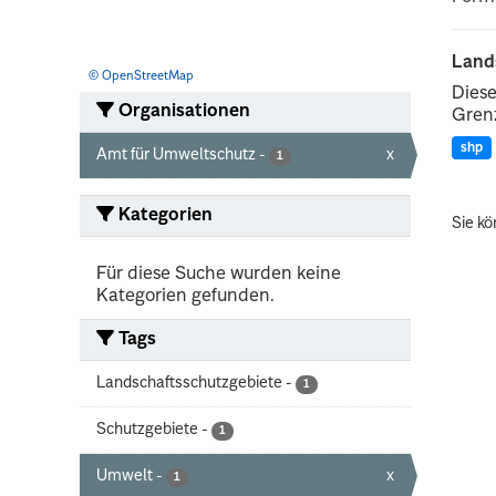
Land
© OpenStreetMap
Diese
Organisationen
Grenz
shp
Amt für Umweltschutz
-
x
1
Kategorien
Sie kö
Für diese Suche wurden keine
Kategorien gefunden.
Tags
Landschaftsschutzgebiete
-
1
Schutzgebiete
-
1
Umwelt
-
x
1