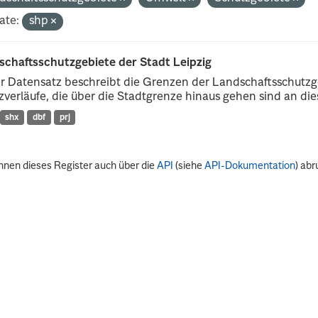
ate:
shp
schaftsschutzgebiete der Stadt Leipzig
r Datensatz beschreibt die Grenzen der Landschaftsschutzg
verläufe, die über die Stadtgrenze hinaus gehen sind an dies
shx
dbf
prj
nnen dieses Register auch über die
API
(siehe
API-Dokumentation
) abr