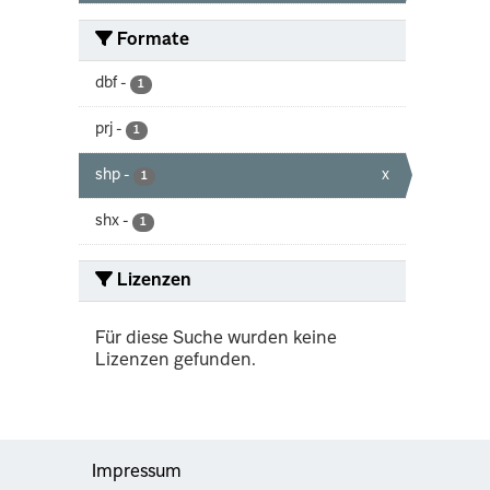
Formate
dbf
-
1
prj
-
1
shp
-
x
1
shx
-
1
Lizenzen
Für diese Suche wurden keine
Lizenzen gefunden.
Impressum