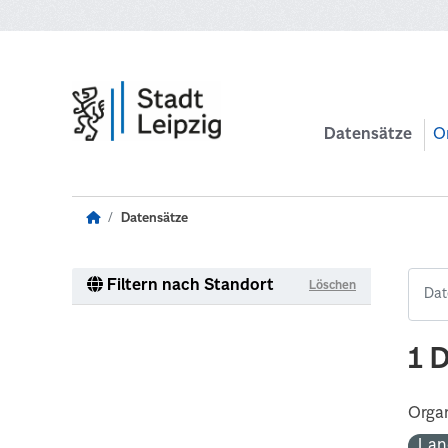
Zum Hauptinhalt wechseln
Datensätze
O
Datensätze
Filtern nach Standort
Löschen
1 
Organ
Lan