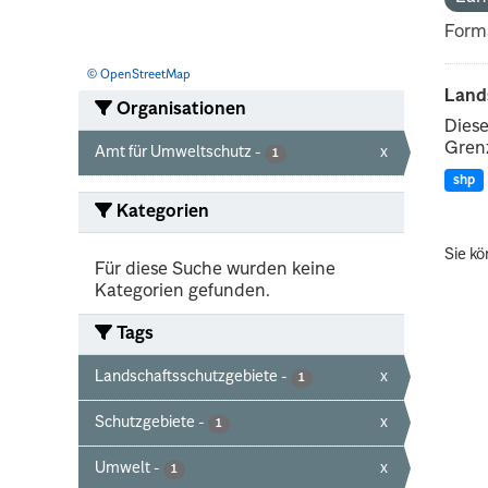
Form
© OpenStreetMap
Land
Organisationen
Diese
Grenz
Amt für Umweltschutz
-
x
1
shp
Kategorien
Sie kö
Für diese Suche wurden keine
Kategorien gefunden.
Tags
Landschaftsschutzgebiete
-
x
1
Schutzgebiete
-
x
1
Umwelt
-
x
1