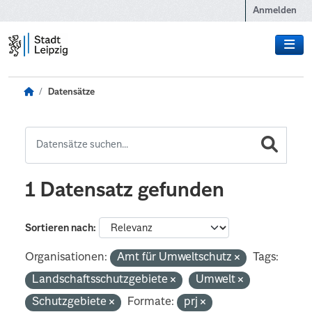
Zum Hauptinhalt wechseln
Anmelden
Datensätze
1 Datensatz gefunden
Sortieren nach
Organisationen:
Amt für Umweltschutz
Tags:
Landschaftsschutzgebiete
Umwelt
Schutzgebiete
Formate:
prj