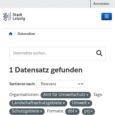
Zum Hauptinhalt wechseln
Anmelden
Datensätze
1 Datensatz gefunden
Sortieren nach
Organisationen:
Amt für Umweltschutz
Tags:
Landschaftsschutzgebiete
Umwelt
Schutzgebiete
Formate:
dbf
prj