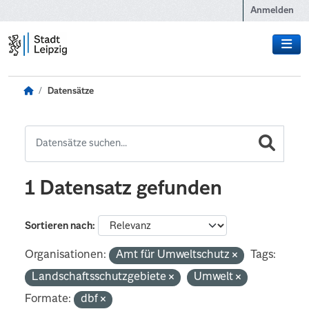
Zum Hauptinhalt wechseln
Anmelden
Datensätze
1 Datensatz gefunden
Sortieren nach
Organisationen:
Amt für Umweltschutz
Tags:
Landschaftsschutzgebiete
Umwelt
Formate:
dbf