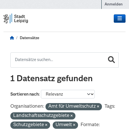
Zum Hauptinhalt wechseln
Anmelden
Datensätze
1 Datensatz gefunden
Sortieren nach
Organisationen:
Amt für Umweltschutz
Tags:
Landschaftsschutzgebiete
Schutzgebiete
Umwelt
Formate: