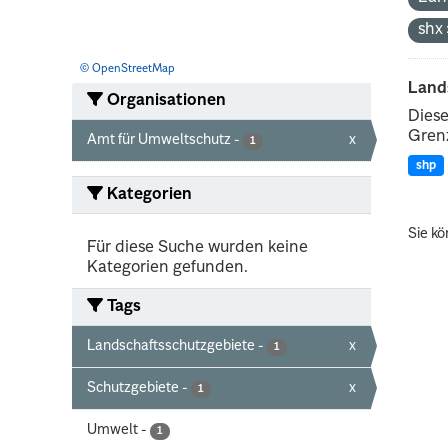
shx
© OpenStreetMap
Land
Organisationen
Diese
Grenz
Amt für Umweltschutz
-
x
1
shp
Kategorien
Sie kö
Für diese Suche wurden keine
Kategorien gefunden.
Tags
Landschaftsschutzgebiete
-
x
1
Schutzgebiete
-
x
1
Umwelt
-
1