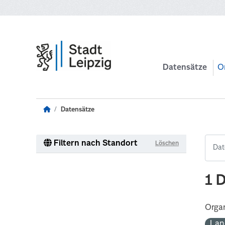
Zum Hauptinhalt wechseln
Datensätze
O
Datensätze
Filtern nach Standort
Löschen
1 
Organ
Lan