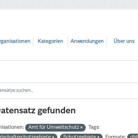
rganisationen
Kategorien
Anwendungen
Über uns
Datensatz gefunden
isationen:
Amt für Umweltschutz
Tags:
dschaftsschutzgebiete
Schutzgebiete
Formate:
db