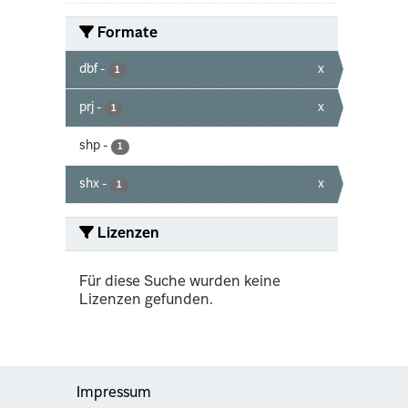
Formate
dbf
-
x
1
prj
-
x
1
shp
-
1
shx
-
x
1
Lizenzen
Für diese Suche wurden keine
Lizenzen gefunden.
Impressum