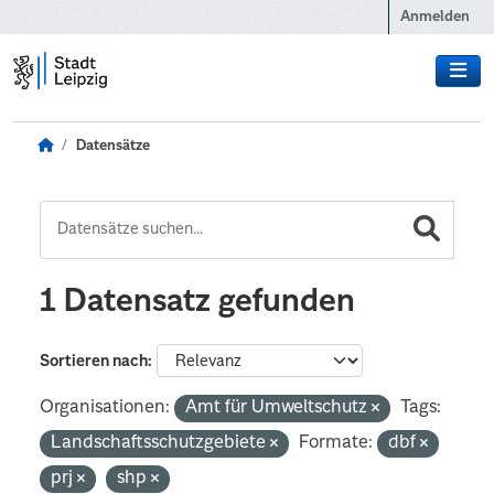
Zum Hauptinhalt wechseln
Anmelden
Datensätze
1 Datensatz gefunden
Sortieren nach
Organisationen:
Amt für Umweltschutz
Tags:
Landschaftsschutzgebiete
Formate:
dbf
prj
shp