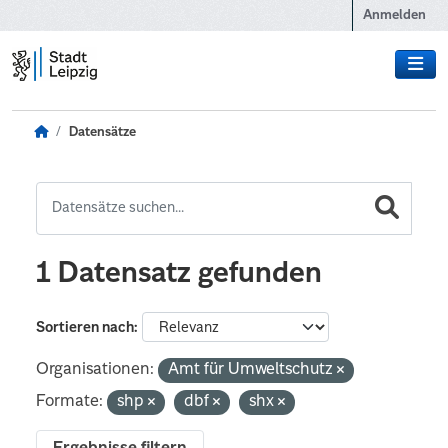
Zum Hauptinhalt wechseln
Anmelden
Datensätze
1 Datensatz gefunden
Sortieren nach
Organisationen:
Amt für Umweltschutz
Formate:
shp
dbf
shx