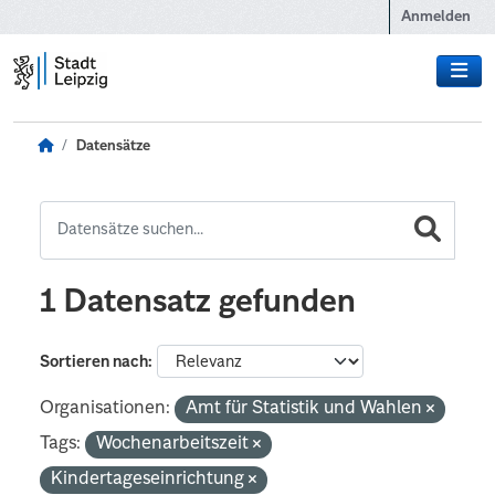
Zum Hauptinhalt wechseln
Anmelden
Datensätze
1 Datensatz gefunden
Sortieren nach
Organisationen:
Amt für Statistik und Wahlen
Tags:
Wochenarbeitszeit
Kindertageseinrichtung