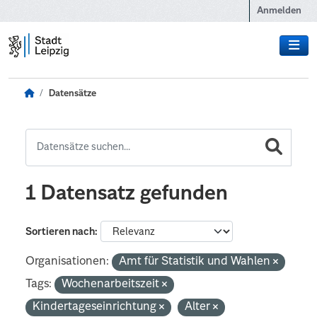
Zum Hauptinhalt wechseln
Anmelden
Datensätze
1 Datensatz gefunden
Sortieren nach
Organisationen:
Amt für Statistik und Wahlen
Tags:
Wochenarbeitszeit
Kindertageseinrichtung
Alter