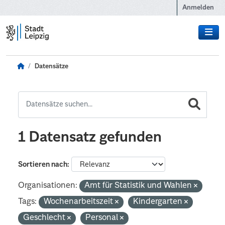
Zum Hauptinhalt wechseln
Anmelden
Datensätze
1 Datensatz gefunden
Sortieren nach
Organisationen:
Amt für Statistik und Wahlen
Tags:
Wochenarbeitszeit
Kindergarten
Geschlecht
Personal