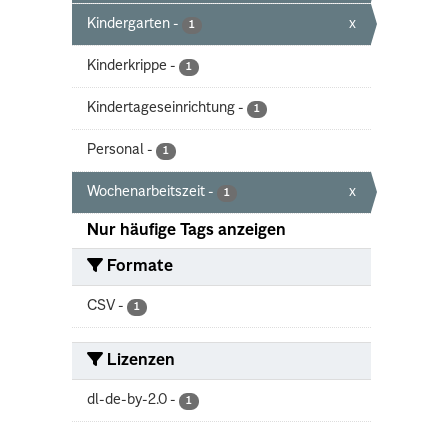
Kindergarten
-
x
1
Kinderkrippe
-
1
Kindertageseinrichtung
-
1
Personal
-
1
Wochenarbeitszeit
-
x
1
Nur häufige Tags anzeigen
Formate
CSV
-
1
Lizenzen
dl-de-by-2.0
-
1