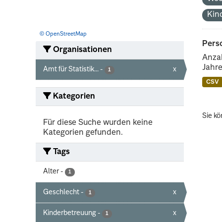
Kin
© OpenStreetMap
Perso
Organisationen
Anzah
Jahre
Amt für Statistik...
-
x
1
CSV
Kategorien
Sie kö
Für diese Suche wurden keine
Kategorien gefunden.
Tags
Alter
-
1
Geschlecht
-
x
1
Kinderbetreuung
-
x
1