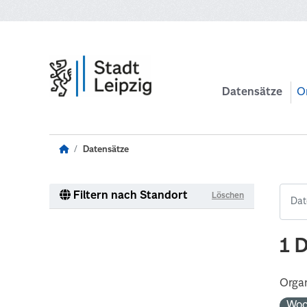
Zum Hauptinhalt wechseln
Datensätze
O
Datensätze
Filtern nach Standort
Löschen
1 
Organ
Woc