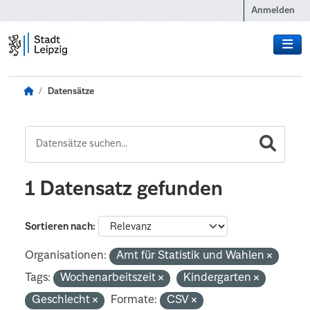
Zum Hauptinhalt wechseln
Anmelden
Datensätze
1 Datensatz gefunden
Sortieren nach
Organisationen:
Amt für Statistik und Wahlen
Tags:
Wochenarbeitszeit
Kindergarten
Geschlecht
Formate:
CSV