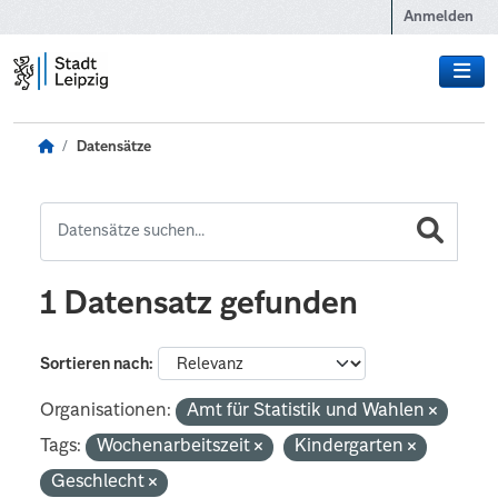
Zum Hauptinhalt wechseln
Anmelden
Datensätze
1 Datensatz gefunden
Sortieren nach
Organisationen:
Amt für Statistik und Wahlen
Tags:
Wochenarbeitszeit
Kindergarten
Geschlecht