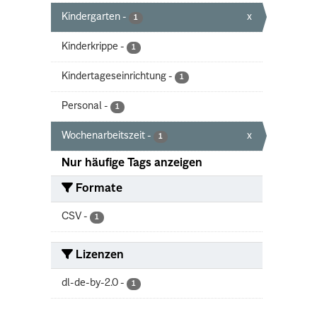
Kindergarten
-
x
1
Kinderkrippe
-
1
Kindertageseinrichtung
-
1
Personal
-
1
Wochenarbeitszeit
-
x
1
Nur häufige Tags anzeigen
Formate
CSV
-
1
Lizenzen
dl-de-by-2.0
-
1