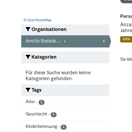
Perso
© OpenStreetMap
Anzah
Organisationen
Jahre
CSV
Amt für Statistik...
-
x
1
Kategorien
Sie kö
Für diese Suche wurden keine
Kategorien gefunden.
Tags
Alter
-
1
Geschlecht
-
1
Kinderbetreuung
-
1