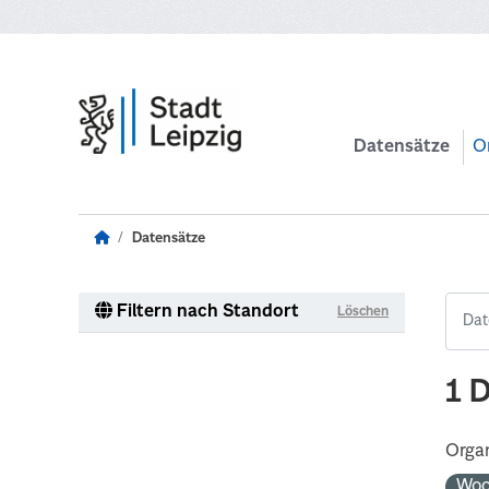
Zum Hauptinhalt wechseln
Datensätze
O
Datensätze
Filtern nach Standort
Löschen
1 
Organ
Woc