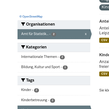
Kin
© OpenStreetMap
Ante
Organisationen
Antei
Leipz
Amt für Statistik...
-
x
2
CSV
Kategorien
Kinde
Internationale Themen
-
2
Anzah
freie
Bildung, Kultur und Sport
-
1
CSV
Tags
Kinder
-
Sie kö
2
Kinderbetreuung
-
2