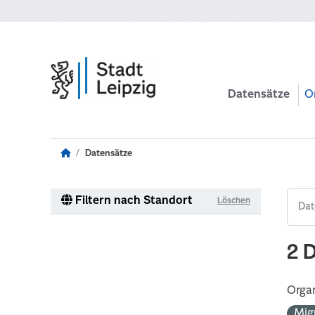
Zum Hauptinhalt wechseln
Datensätze
O
Datensätze
Filtern nach Standort
Löschen
2 
Organ
Mig