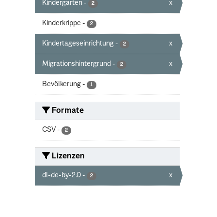
Kindergarten
-
x
2
Kinderkrippe
-
2
Kindertageseinrichtung
-
x
2
Migrationshintergrund
-
x
2
Bevölkerung
-
1
Formate
CSV
-
2
Lizenzen
dl-de-by-2.0
-
x
2