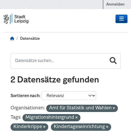
Zum Hauptinhalt wechseln
Anmelden
Datensätze
2 Datensätze gefunden
Sortieren nach
Organisationen:
Amt für Statistik und Wahlen
Tags:
Migrationshintergrund
Kinderkrippe
Kindertageseinrichtung