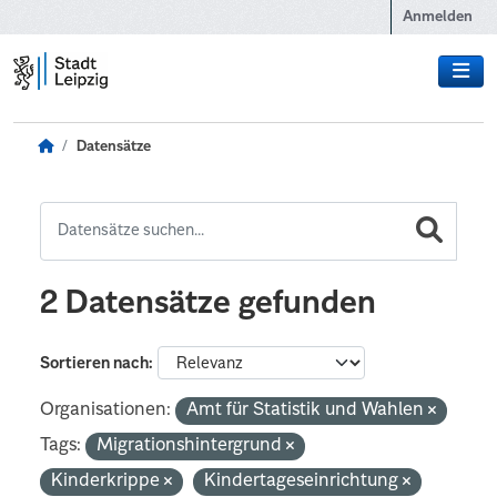
Zum Hauptinhalt wechseln
Anmelden
Datensätze
2 Datensätze gefunden
Sortieren nach
Organisationen:
Amt für Statistik und Wahlen
Tags:
Migrationshintergrund
Kinderkrippe
Kindertageseinrichtung