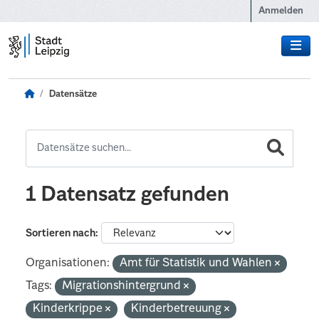
Zum Hauptinhalt wechseln
Anmelden
Datensätze
1 Datensatz gefunden
Sortieren nach
Organisationen:
Amt für Statistik und Wahlen
Tags:
Migrationshintergrund
Kinderkrippe
Kinderbetreuung