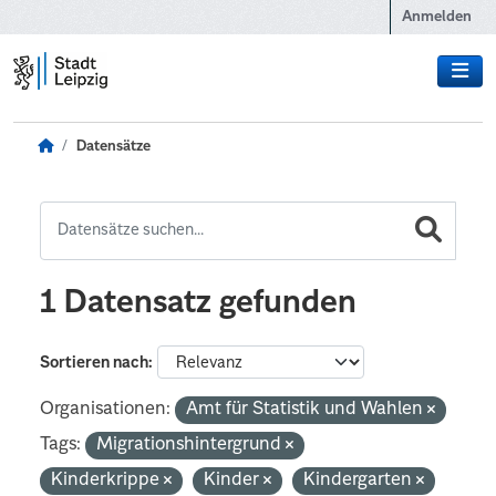
Zum Hauptinhalt wechseln
Anmelden
Datensätze
1 Datensatz gefunden
Sortieren nach
Organisationen:
Amt für Statistik und Wahlen
Tags:
Migrationshintergrund
Kinderkrippe
Kinder
Kindergarten