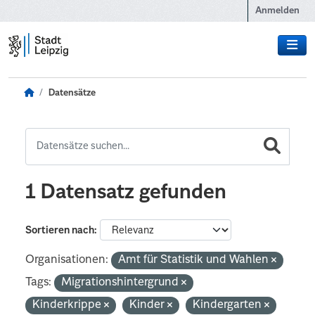
Zum Hauptinhalt wechseln
Anmelden
Datensätze
1 Datensatz gefunden
Sortieren nach
Organisationen:
Amt für Statistik und Wahlen
Tags:
Migrationshintergrund
Kinderkrippe
Kinder
Kindergarten