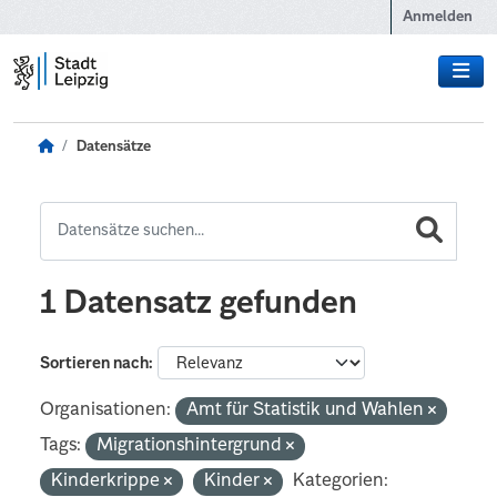
Zum Hauptinhalt wechseln
Anmelden
Datensätze
1 Datensatz gefunden
Sortieren nach
Organisationen:
Amt für Statistik und Wahlen
Tags:
Migrationshintergrund
Kinderkrippe
Kinder
Kategorien: