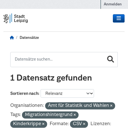
Zum Hauptinhalt wechseln
Anmelden
Datensätze
1 Datensatz gefunden
Sortieren nach
Organisationen:
Amt für Statistik und Wahlen
Tags:
Migrationshintergrund
Kinderkrippe
Formate:
CSV
Lizenzen: